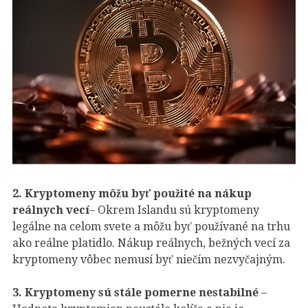
2.
Kryptomeny môžu byť použité na nákup
reálnych vecí
– Okrem Islandu sú kryptomeny
legálne na celom svete a môžu byť používané na trhu
ako reálne platidlo. Nákup reálnych, bežných vecí za
kryptomeny vôbec nemusí byť niečím nezvyčajným.
3.
Kryptomeny sú stále pomerne nestabilné
–