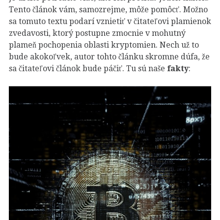
Tento článok vám, samozrejme, môže pomôcť. Možno
sa tomuto textu podarí vznietiť v čitateľovi plamienok
zvedavosti, ktorý postupne zmocnie v mohutný
plameň pochopenia oblasti kryptomien. Nech už to
bude akokoľvek, autor tohto článku skromne dúfa, že
sa čitateľovi článok bude páčiť. Tu sú naše
fakty
: