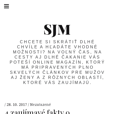
SJM
CHCETE SI SKRÁTIŤ DLHÉ
CHVÍLE A HĽADÁTE VHODNÉ
MOŽNOSTI? NA VOĽNÝ ČAS, NA
CESTY AJ DLHÉ ČAKANIE VÁS
POTEŠÍ ONLINE MAGAZÍN, KTORÝ
MÁ PRIPRAVENÝCH PLNO
SKVELÝCH ČLÁNKOV PRE MUŽOV
AJ ŽENY A Z RÔZNYCH OBLASTÍ,
KTORÉ VÁS ZAUJÍMAJÚ.
28. 10. 2017
Nezařazené
4 zaujímavé fakty o