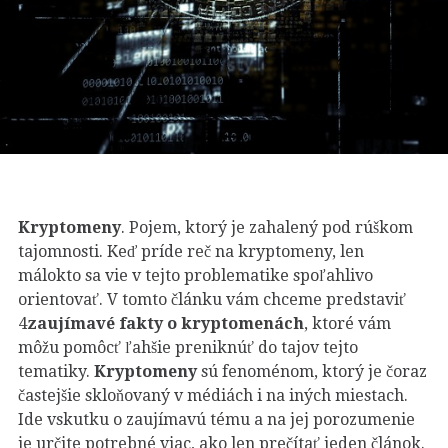
Kryptomeny
. Pojem, ktorý je zahalený pod rúškom
tajomnosti. Keď príde reč na kryptomeny, len
málokto sa vie v tejto problematike spoľahlivo
orientovať. V tomto článku vám chceme predstaviť
4
zaujímavé fakty o kryptomenách
, ktoré vám
môžu pomôcť ľahšie preniknúť do tajov tejto
tematiky.
Kryptomeny
sú fenoménom, ktorý je čoraz
častejšie skloňovaný v médiách i na iných miestach.
Ide vskutku o zaujímavú tému a na jej porozumenie
je určite potrebné viac, ako len prečítať jeden článok.