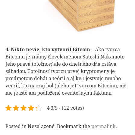
4.
Nikto nevie, kto vytvoril Bitcoin
– Ako tvorca
Bitcoinu je známy človek menom Satoshi Nakamoto.
Jeho pravá totožnosť ale do dnešného dňa ostáva
záhadou. Totožnosť tvorcu prvej kryptomeny je
predmetom debát a teórií a aj keď jestvuje mnoho
verzií, kto naozaj bol (alebo je) tvorcom Bitcoinu, nič
nie je isté ani podložené overiteľnými faktami.
4.3/5 - (12 votes)
Posted in Nezařazené. Bookmark the
permalink
.