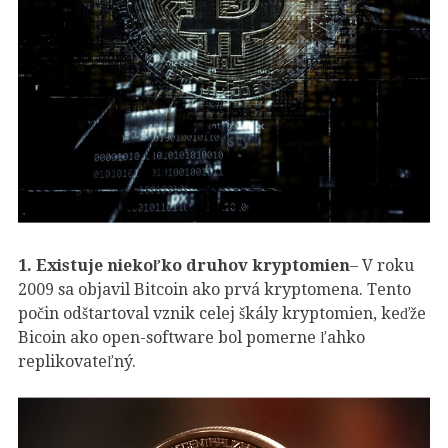
1.
Existuje niekoľko druhov kryptomien
– V roku
2009 sa objavil Bitcoin ako prvá kryptomena. Tento
počin odštartoval vznik celej škály kryptomien, keďže
Bicoin ako open-software bol pomerne ľahko
replikovateľný.