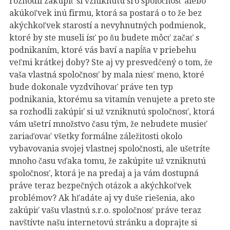
rozhodli zakúpiť si vzniknutú sro spoločnosť alebo
akúkoľvek inú firmu, ktorá sa postará o to že bez
akýchkoľvek starostí a nevyhnutných podmienok,
ktoré by ste museli ísť po ňu budete môcť začať s
podnikaním, ktoré vás baví a napĺňa v priebehu
veľmi krátkej doby? Ste aj vy presvedčený o tom, že
vaša vlastná spoločnosť by mala niesť meno, ktoré
bude dokonale vyzdvihovať práve ten typ
podnikania, ktorému sa vitamín venujete a preto ste
sa rozhodli zakúpiť si už vzniknutú spoločnosť, ktorá
vám ušetrí množstvo času tým, že nebudete musieť
zariaďovať všetky formálne záležitosti okolo
vybavovania svojej vlastnej spoločnosti, ale ušetríte
mnoho času vďaka tomu, že zakúpite už vzniknutú
spoločnosť, ktorá je na predaj a ja vám dostupná
práve teraz bezpečných otázok a akýchkoľvek
problémov? Ak hľadáte aj vy duše riešenia, ako
zakúpiť vašu vlastnú s.r.o. spoločnosť práve teraz
navštívte našu internetovú stránku a doprajte si