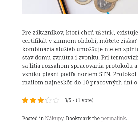
Pre zákazníkov, ktorí chcú ušetriť, existuj
certifikát v zimnom období, môžete získa
kombinácia služieb umožňuje nielen splniť
stav domu zvnútra i zvonku. Pri termovízii
sa líšia rozsahom spracovania protokolu 
vzniku plesní podľa noriem STN. Protokol
mailom najneskôr do 10 pracovných dní od
3/5 - (1 vote)
Posted in
Nákupy
. Bookmark the
permalink
.