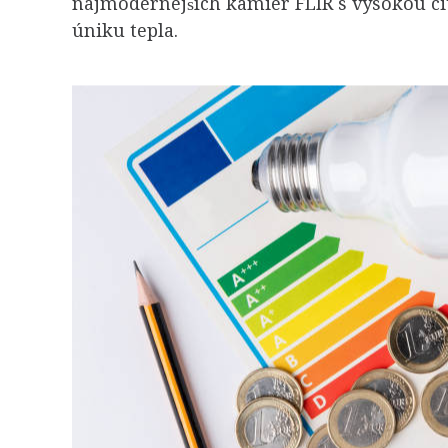
najmodernejších kamier FLIR s vysokou cit
úniku tepla.