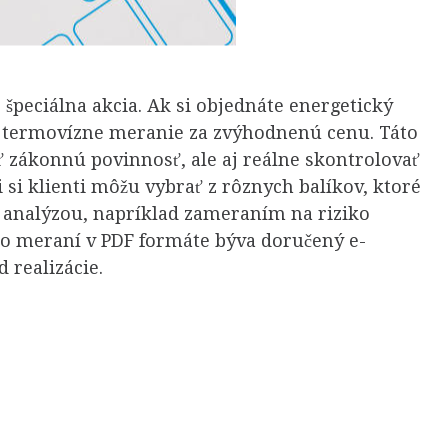
e špeciálna akcia. Ak si objednáte energetický
ť termovízne meranie za zvýhodnenú cenu. Táto
 zákonnú povinnosť, ale aj reálne skontrolovať
 si klienti môžu vybrať z rôznych balíkov, ktoré
a analýzou, napríklad zameraním na riziko
 o meraní v PDF formáte býva doručený e-
 realizácie.