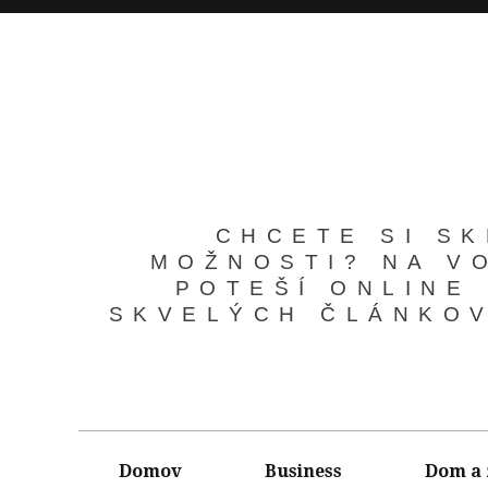
CHCETE SI SK
MOŽNOSTI? NA V
POTEŠÍ ONLINE
SKVELÝCH ČLÁNKOV
Domov
Business
Dom a