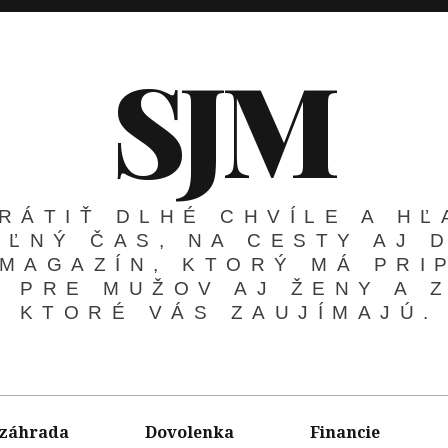
SJM
RÁTIŤ DLHÉ CHVÍLE A H
OĽNÝ ČAS, NA CESTY AJ 
 MAGAZÍN, KTORÝ MÁ PR
 PRE MUŽOV AJ ŽENY A 
KTORÉ VÁS ZAUJÍMAJÚ.
 záhrada
Dovolenka
Financie