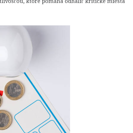
livosťou, ktoré pomáha odhaliť kritické miesta