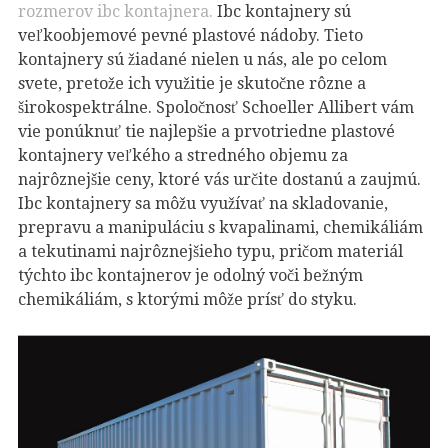
rozmerov ibc kontajnera.
Ibc kontajnery sú
veľkoobjemové pevné plastové nádoby. Tieto
kontajnery sú žiadané nielen u nás, ale po celom
svete, pretože ich využitie je skutočne rôzne a
širokospektrálne. Spoločnosť Schoeller Allibert vám
vie ponúknuť tie najlepšie a prvotriedne plastové
kontajnery veľkého a stredného objemu za
najrôznejšie ceny, ktoré vás určite dostanú a zaujmú.
Ibc kontajnery sa môžu využívať na skladovanie,
prepravu a manipuláciu s kvapalinami, chemikáliám
a tekutinami najrôznejšieho typu, pričom materiál
týchto ibc kontajnerov je odolný voči bežným
chemikáliám, s ktorými môže prísť do styku.