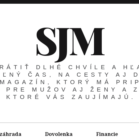
SJM
RÁTIŤ DLHÉ CHVÍLE A H
OĽNÝ ČAS, NA CESTY AJ 
 MAGAZÍN, KTORÝ MÁ PR
 PRE MUŽOV AJ ŽENY A 
KTORÉ VÁS ZAUJÍMAJÚ.
 záhrada
Dovolenka
Financie