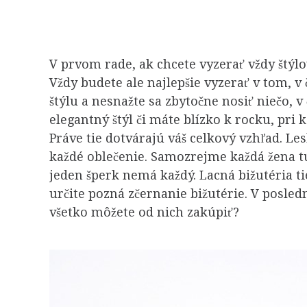
V prvom rade, ak chcete vyzerať vždy štýl
Vždy budete ale najlepšie vyzerať v tom, v
štýlu a nesnažte sa zbytočne nosiť niečo, v
elegantný štýl či máte blízko k rocku, pri
Práve tie dotvárajú váš celkový vzhľad. Les
každé oblečenie. Samozrejme každá žena tú
jeden šperk nemá každý. Lacná bižutéria tie
určite pozná zčernanie bižutérie. V posle
všetko môžete od nich zakúpiť?