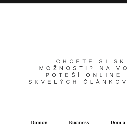
CHCETE SI SK
MOŽNOSTI? NA V
POTEŠÍ ONLINE
SKVELÝCH ČLÁNKOV
Domov
Business
Dom a