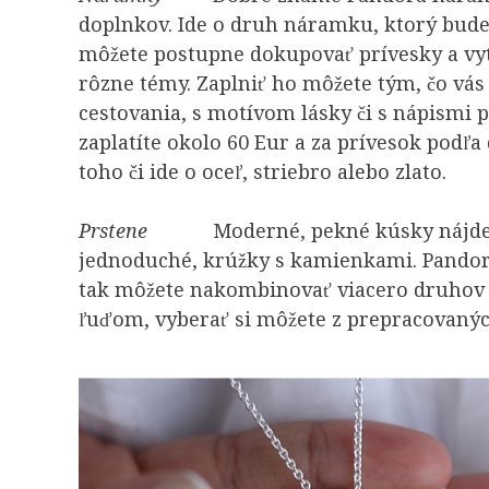
doplnkov. Ide o druh náramku, ktorý bude
môžete postupne dokupovať prívesky a vytv
rôzne témy. Zaplniť ho môžete tým, čo vás 
cestovania, s motívom lásky či s nápismi 
zaplatíte okolo 60 Eur a za prívesok podľa 
toho či ide o oceľ, striebro alebo zlato.
Prstene
Moderné, pekné kúsky nájdete a
jednoduché, krúžky s kamienkami. Pandor
tak môžete nakombinovať viacero druhov n
ľuďom, vyberať si môžete z prepracovanýc