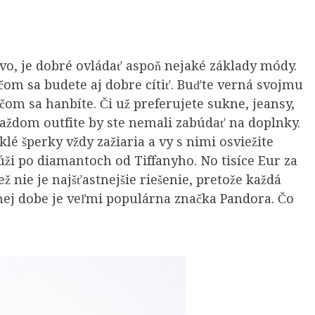
ovo, je dobré ovládať aspoň nejaké základy módy.
 čom sa budete aj dobre cítiť. Buďte verná svojmu
 čom sa hanbíte. Či už preferujete sukne, jeansy,
 každom outfite by ste nemali zabúdať na doplnky.
klé šperky vždy zažiaria a vy s nimi osviežite
ži po diamantoch od Tiffanyho. No tisíce Eur za
ž nie je najšťastnejšie riešenie, pretože každá
dnej dobe je veľmi populárna značka Pandora. Čo