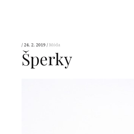
24. 2. 2019
Móda
Šperky