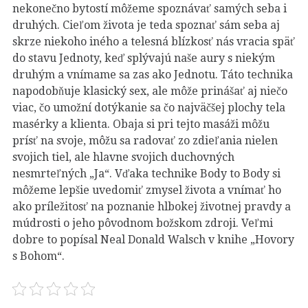
nekonečno bytostí môžeme spoznávať samých seba i
druhých. Cieľom života je teda spoznať sám seba aj
skrze niekoho iného a telesná blízkosť nás vracia späť
do stavu Jednoty, keď splývajú naše aury s niekým
druhým a vnímame sa zas ako Jednotu. Táto technika
napodobňuje klasický sex, ale môže prinášať aj niečo
viac, čo umožní dotýkanie sa čo najväčšej plochy tela
masérky a klienta. Obaja si pri tejto masáži môžu
prísť na svoje, môžu sa radovať zo zdieľania nielen
svojich tiel, ale hlavne svojich duchovných
nesmrteľných „Ja“. Vďaka technike Body to Body si
môžeme lepšie uvedomiť zmysel života a vnímať ho
ako príležitosť na poznanie hlbokej životnej pravdy a
múdrosti o jeho pôvodnom božskom zdroji. Veľmi
dobre to popísal Neal Donald Walsch v knihe „Hovory
s Bohom“.