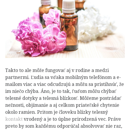
Takto to ale môže fungovať aj v rodine a medzi
partnermi. Ľudia sa vďaka mobilným telefónom a e-
mailom viac a viac odcudzujú a môžu sa pristihnúť, že
im niečo chýba. Áno, je to tak, ľuďom môžu chýbať
telesné dotyky a telesná blízkosť. Môžeme postrádať
nežnosti, objímanie a aj celkom priateľské chytenie
okolo ramien. Pritom je človeku blízky telesný
kontakt
vrodený a je to úplne prirodzená vec. Práve
preto by som každému odporúčal absolvovať nie raz,