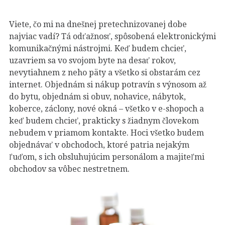
Viete, čo mi na dnešnej pretechnizovanej dobe
najviac vadí? Tá odťažnosť, spôsobená elektronickými
komunikačnými nástrojmi. Keď budem chcieť,
uzavriem sa vo svojom byte na desať rokov,
nevytiahnem z neho päty a všetko si obstarám cez
internet. Objednám si nákup potravín s výnosom až
do bytu, objednám si obuv, nohavice, nábytok,
koberce, záclony, nové okná – všetko v e-shopoch a
keď budem chcieť, prakticky s žiadnym človekom
nebudem v priamom kontakte. Hoci všetko budem
objednávať v obchodoch, ktoré patria nejakým
ľuďom, s ich obsluhujúcim personálom a majiteľmi
obchodov sa vôbec nestretnem.