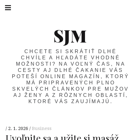
SJM
CHCETE SI SKRÁTIŤ DLHÉ
CHVÍLE A HĽADÁTE VHODNÉ
MOŽNOSTI? NA VOĽNÝ ČAS, NA
CESTY AJ DLHÉ ČAKANIE VÁS
POTEŠÍ ONLINE MAGAZÍN, KTORÝ
MÁ PRIPRAVENÝCH PLNO
SKVELÝCH ČLÁNKOV PRE MUŽOV
AJ ŽENY A Z RÔZNYCH OBLASTÍ,
KTORÉ VÁS ZAUJÍMAJÚ.
2. 1. 2026
Business
Uvoľnite sa a užite si masáž