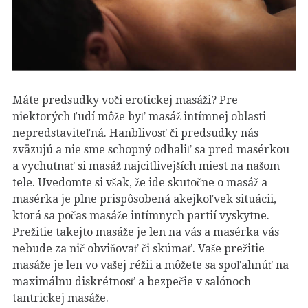
Máte predsudky voči erotickej masáži?
Pre
niektorých ľudí môže byť masáž intímnej oblasti
nepredstaviteľná. Hanblivosť či predsudky nás
zväzujú a nie sme schopný odhaliť sa pred masérkou
a vychutnať si masáž najcitlivejších miest na našom
tele. Uvedomte si však, že ide skutočne o masáž a
masérka je plne prispôsobená akejkoľvek situácii,
ktorá sa počas masáže intímnych partií vyskytne.
Prežitie takejto masáže je len na vás a masérka vás
nebude za nič obviňovať či skúmať. Vaše prežitie
masáže je len vo vašej réžii a môžete sa spoľahnúť na
maximálnu diskrétnosť a bezpečie v salónoch
tantrickej masáže.