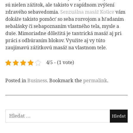
sú nielen zážitok, ale takisto v rapídnom zvýšení
zdravého sebavedomia.
Senzuálna masáž Košice
vám
dokáže takisto pomôcť so seba rozvojom a hľadaním
sebalásky či sebapoznaním vlastného tela, mysle a
duše. Mimoriadne dôležitá je tantrická masáž aj pri
práci s odbúraním blokov. Využite aj vy túto
zaujímavú zážitkovú masáž na vlastnom tele.
4/5 - (1 vote)
Posted in
Business
. Bookmark the
permalink
.