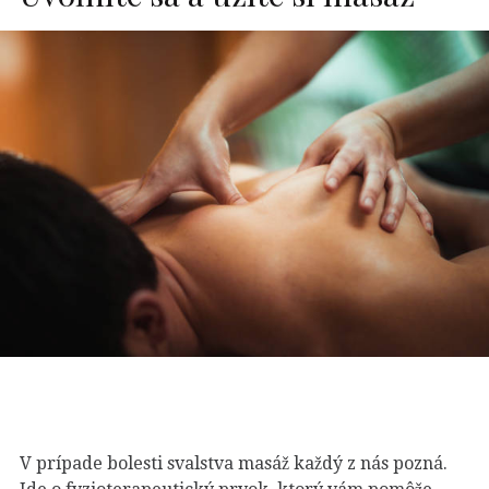
V prípade bolesti svalstva masáž každý z nás pozná.
Ide o fyzioterapeutický prvok, ktorý vám pomôže